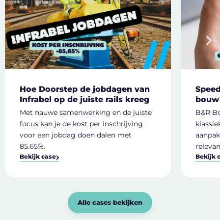
Hoe Doorstep de jobdagen van
Speed
Infrabel op de juiste rails kreeg
bouw?
Met nauwe samenwerking en de juiste
B&R Bo
focus kan je de kost per inschrijving
klassi
voor een jobdag doen dalen met
aanpak
85.65%.
releva
Bekijk case
Bekijk 
Alle cases bekijken