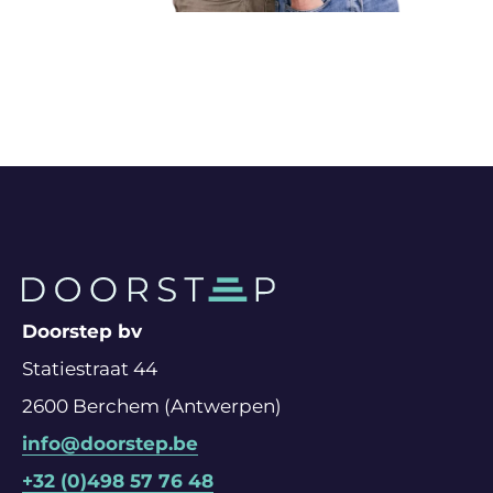
Doorstep bv
Statiestraat 44
2600 Berchem (Antwerpen)
info@doorstep.be
+32 (0)498 57 76 48