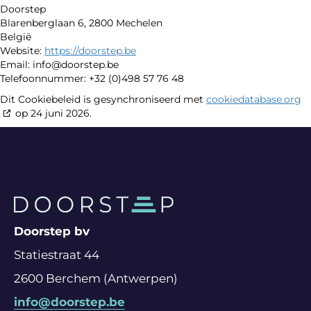
Doorstep
Blarenberglaan 6, 2800 Mechelen
België
Website:
https://doorstep.be
Email:
info@
doorstep.be
Telefoonnummer: +32 (0)498 57 76 48
Dit Cookiebeleid is gesynchroniseerd met
cookiedatabase.org
op 24 juni 2026.
Doorstep bv
Statiestraat 44
2600 Berchem (Antwerpen)
info@doorstep.be